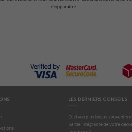
réapparaître.
IONS
LES DERNIERS CONSEILS
r
Et si vos plus beaux souvenirs 
partie intégrante de votre déco
vations
intérieure ?