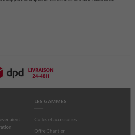
LES GAMMES
devenaient
Colles et accessoires
ration
Offre Chantier