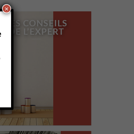
×
LES CONSEILS
DE L’EXPERT
e
e