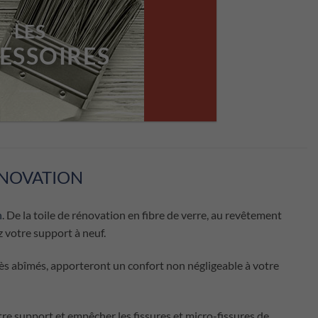
LES
ESSOIRES
ÉNOVATION
n
. De la toile de rénovation en fibre de verre, au revêtement
z votre support à neuf.
ès abîmés, apporteront un confort non négligeable à votre
tre support et empêcher les fissures et micro-fissures de