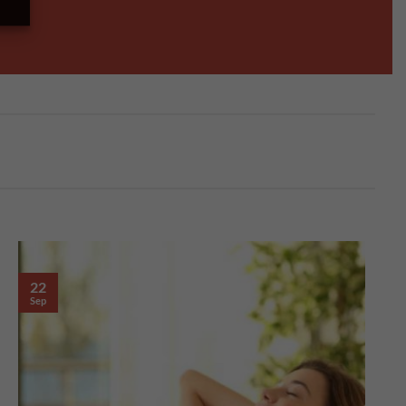
22
Sep