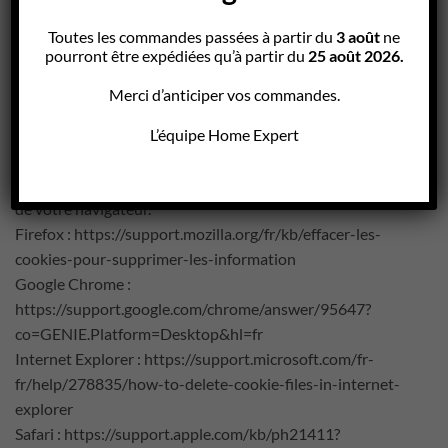
le refus des cookies ne signifie pas que vous ne verrez
Toutes les commandes passées à partir du
3 août
ne
aucune publicité. Les annonces ne sont plus adaptées à vos
pourront être expédiées qu’à partir du
25 août 2026.
centres d’intérêt et peuvent donc apparaître plus souvent.
Merci d’anticiper vos commandes.
Les étapes à suivre pour ajuster vos paramètres varient
d’un navigateur à un autre. Si nécessaire, consultez la
L’équipe Home Expert
fonction d’aide de votre navigateur, ou rendez-vous sur l’un
des liens ci-dessous pour accéder directement au manuel
de votre navigateur.
Firefox : https://support.mozilla.org/fr/kb/effacer-les-
cookies-pour-supprimer-les-information
Google Chrome :
https://support.google.com/chrome/answer/95647?
co=GENIE.Platform=Desktop&hl=fr
Internet Explorer : https://support.microsoft.com/fr-
fr/help/278835/how-to-delete-cookie-files-in-internet-
explorer
Safari : https://support.apple.com/kb/ph21411?