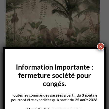
on
P
×
Jungle
Information Importante :
fermeture société pour
congés.
Toutes les commandes passées à partir du
3 août
ne
pourront être expédiées qu’à partir du
25 août 2026.
on
P