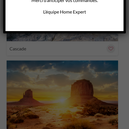
Merci d’anticiper vos commandes.
L’équipe Home Expert
Cascade
on
P